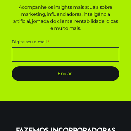
Acompanhe os insights mais atuais sobre
marketing, influenciadores, inteligência
artificial,
jornada do cliente,
rentabilidade,
dicas
e muito mais.
Digite seu e-mail
*
FAZEMOS INCORPORADORAS