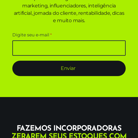
marketing, influenciadores, inteligência
artificial,
jornada do cliente,
rentabilidade,
dicas
e muito mais.
Digite seu e-mail
*
FAZEMOS INCORPORADORAS
ZERAREM SEUS ESTOQUES
COM