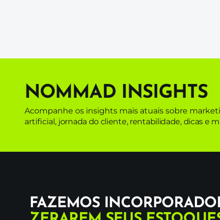
NOMMAD INSIGHTS
Acompanhe os insights mais atuais sobre marketin
artificial,
jornada do cliente,
rentabilidade,
dicas e m
FAZEMOS INCORPORADO
ZERAREM SEUS ESTOQUE