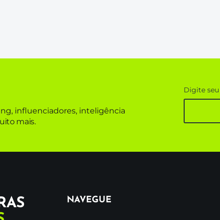
Digite seu
g, influenciadores, inteligência
uito mais.
NAVEGUE
RAS
S