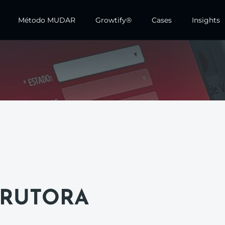
Método MUDAR
Growtify®
Cases
Insights
TRUTORA