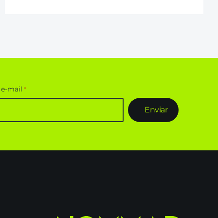
 e-mail
*